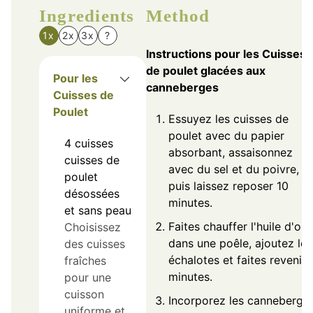
Ingredients
Method
1x
2x
3x
?
Instructions pour les Cuisses
de poulet glacées aux
Pour les
canneberges
Cuisses de
Poulet
Essuyez les cuisses de
poulet avec du papier
4
cuisses
absorbant, assaisonnez
cuisses de
avec du sel et du poivre,
poulet
puis laissez reposer 10
désossées
minutes.
et sans peau
Faites chauffer l'huile d'oli
Choisissez
dans une poêle, ajoutez les
des cuisses
échalotes et faites revenir 
fraîches
minutes.
pour une
cuisson
Incorporez les canneberges
uniforme et