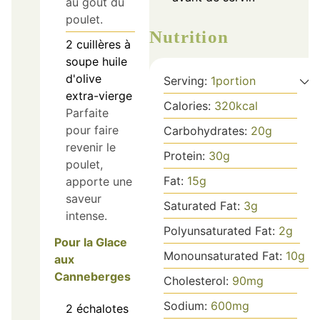
au goût du
poulet.
Nutrition
2
cuillères à
soupe
huile
d'olive
Serving:
1
portion
extra-vierge
Calories:
320
kcal
Parfaite
pour faire
Carbohydrates:
20
g
revenir le
Protein:
30
g
poulet,
Fat:
15
g
apporte une
saveur
Saturated Fat:
3
g
intense.
Polyunsaturated Fat:
2
g
Pour la Glace
Monounsaturated Fat:
10
g
aux
Canneberges
Cholesterol:
90
mg
Sodium:
600
mg
2
échalotes