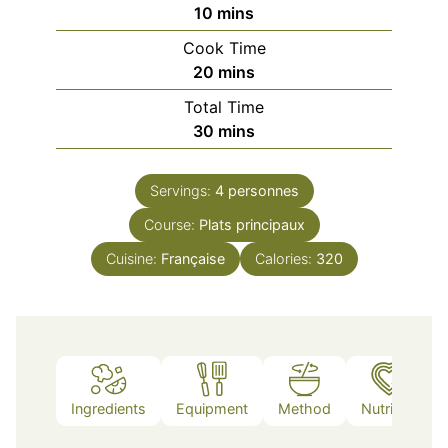
minutes
10
mins
Cook Time
minutes
20
mins
Total Time
minutes
30
mins
Servings:
4
personnes
Course:
Plats principaux
Cuisine:
Française
Calories:
320
Ingredients
Equipment
Method
Nutrition