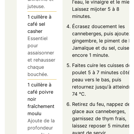
l'eau, le vinaigre et le miel.
juteuse.
Laissez mijoter 5 à 8
minutes.
1
cuillère à
café
sel
Écrasez doucement les
casher
canneberges, puis ajoutez 
Essentiel
gingembre, le piment de la
pour
Jamaïque et du sel, cuisez
assaisonner
encore 1 minute.
et rehausser
Faites cuire les cuisses de
chaque
poulet 5 à 7 minutes côté
bouchée.
peau vers le bas, puis
1
cuillère à
retournez jusqu'à atteindre
café
poivre
74 °C.
noir
Retirez du feu, nappez de
fraîchement
glace aux canneberges,
moulu
garnissez de thym frais,
Ajoute de la
laissez reposer 5 minutes
profondeur
avant de servir.