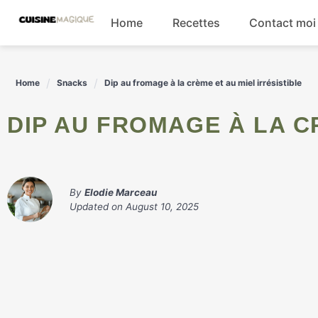
Skip
Home
Recettes
Contact moi
to
content
Boissons
Home
Snacks
Dip au fromage à la crème et au miel irrésistible
Entrées
DIP AU FROMAGE À LA C
Salades
Plats principaux
By
Elodie Marceau
Updated on
August 10, 2025