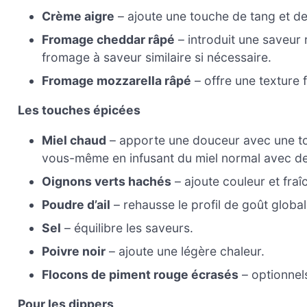
Crème aigre
– ajoute une touche de tang et d
Fromage cheddar râpé
– introduit une saveur
fromage à saveur similaire si nécessaire.
Fromage mozzarella râpé
– offre une texture 
Les touches épicées
Miel chaud
– apporte une douceur avec une to
vous-même en infusant du miel normal avec de
Oignons verts hachés
– ajoute couleur et fraîc
Poudre d’ail
– rehausse le profil de goût global ;
Sel
– équilibre les saveurs.
Poivre noir
– ajoute une légère chaleur.
Flocons de piment rouge écrasés
– optionnels
Pour les dippers