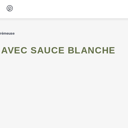
Desserts
 crémeuse
Petit-déjeuner
Snacks
Soupes