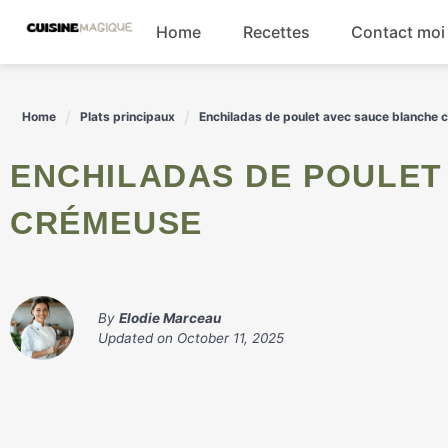
Skip
Home
Recettes
Contact moi
to
content
Boissons
Home
Plats principaux
Enchiladas de poulet avec sauce blanche
Entrées
ENCHILADAS DE POULET AVEC SAUCE BLANCHE
Salades
CRÉMEUSE
Plats principaux
By
Elodie Marceau
Updated on
October 11, 2025