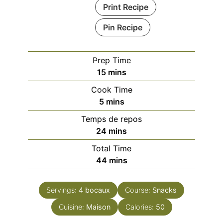
Print Recipe
Pin Recipe
Prep Time
minutes
15
mins
Cook Time
minutes
5
mins
Temps de repos
minutes
24
mins
Total Time
minutes
44
mins
Servings:
4
bocaux
Course:
Snacks
Cuisine:
Maison
Calories:
50