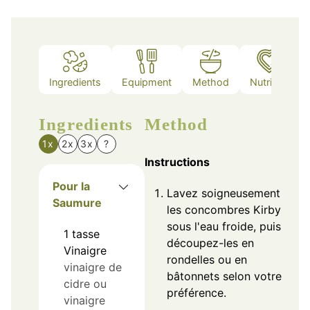
Ingredients
Equipment
Method
Nutrition
Ingredients
Method
1x
2x
3x
?
Instructions
Pour la
Lavez soigneusement
Saumure
les concombres Kirby
sous l'eau froide, puis
1
tasse
découpez-les en
Vinaigre
rondelles ou en
vinaigre de
bâtonnets selon votre
cidre ou
préférence.
vinaigre