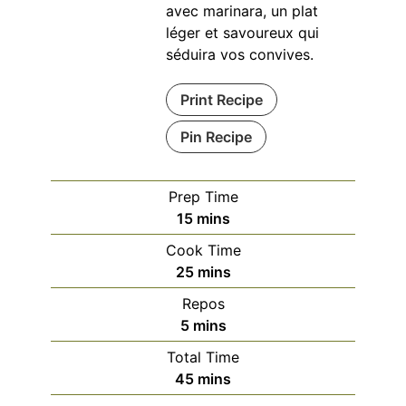
avec marinara, un plat
léger et savoureux qui
séduira vos convives.
Print Recipe
Pin Recipe
Prep Time
minutes
15
mins
Cook Time
minutes
25
mins
Repos
minutes
5
mins
Total Time
minutes
45
mins