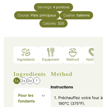
Servings:
4
portions
Course:
Plats principaux
Cuisine:
Italienne
Calories:
320
Ingredients
Equipment
Method
Nutrition
Ingredients
Method
1x
2x
3x
?
Instructions
Pour les
Préchauffez votre four à
fondants
190°C (375°F).