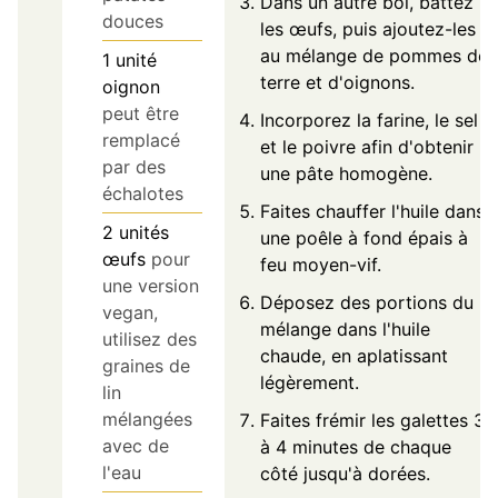
Dans un autre bol, battez
douces
les œufs, puis ajoutez-les
au mélange de pommes de
1
unité
terre et d'oignons.
oignon
peut être
Incorporez la farine, le sel
remplacé
et le poivre afin d'obtenir
par des
une pâte homogène.
échalotes
Faites chauffer l'huile dans
2
unités
une poêle à fond épais à
œufs
pour
feu moyen-vif.
une version
Déposez des portions du
vegan,
mélange dans l'huile
utilisez des
chaude, en aplatissant
graines de
légèrement.
lin
mélangées
Faites frémir les galettes 3
avec de
à 4 minutes de chaque
l'eau
côté jusqu'à dorées.