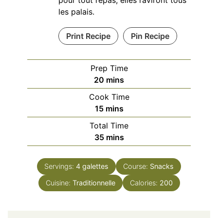
les palais.
Print Recipe
Pin Recipe
Prep Time
minutes
20
mins
Cook Time
minutes
15
mins
Total Time
minutes
35
mins
Servings:
4
galettes
Course:
Snacks
Cuisine:
Traditionnelle
Calories:
200