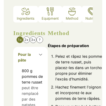
Ingredients
Equipment
Method
Nutrition
Ingredients
Method
1x
2x
3x
?
Étapes de préparation
Pour la
Pelez et râpez les pommes
pâte
de terre russet, puis
placez-les dans un torchon
800
g
propre pour éliminer
pommes de
l'excès d'humidité.
terre russet
Hachez finement l'oignon
peut être
et incorporez-le aux
remplacé
pommes de terre râpées.
par des
patates