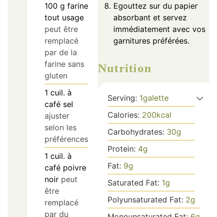
100
g
farine
Egouttez sur du papier
tout usage
absorbant et servez
peut être
immédiatement avec vos
remplacé
garnitures préférées.
par de la
farine sans
Nutrition
gluten
1
cuil. à
Serving:
1
galette
café
sel
Calories:
200
kcal
ajuster
selon les
Carbohydrates:
30
g
préférences
Protein:
4
g
1
cuil. à
Fat:
9
g
café
poivre
noir
peut
Saturated Fat:
1
g
être
Polyunsaturated Fat:
2
g
remplacé
par du
Monounsaturated Fat:
6
g