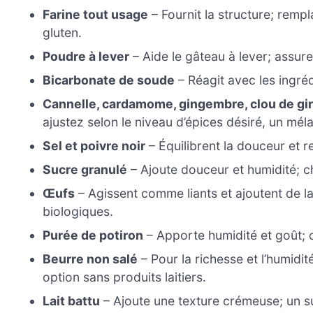
Farine tout usage
– Fournit la structure; remp
gluten.
Poudre à lever
– Aide le gâteau à lever; assure
Bicarbonate de soude
– Réagit avec les ingréd
Cannelle, cardamome, gingembre, clou de gi
ajustez selon le niveau d’épices désiré, un méla
Sel et poivre noir
– Équilibrent la douceur et r
Sucre granulé
– Ajoute douceur et humidité; c
Œufs
– Agissent comme liants et ajoutent de la 
biologiques.
Purée de potiron
– Apporte humidité et goût; 
Beurre non salé
– Pour la richesse et l’humidit
option sans produits laitiers.
Lait battu
– Ajoute une texture crémeuse; un su