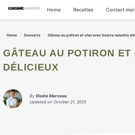
Skip
Home
Recettes
Contact moi
to
content
Boissons
Home
Desserts
Gâteau au potiron et chai avec beurre noisette dé
Entrées
GÂTEAU AU POTIRON ET CHAI AVEC BEURRE NOISETTE
Salades
DÉLICIEUX
Plats principaux
By
Elodie Marceau
Updated on
October 21, 2025