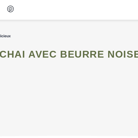
Desserts
licieux
Petit-déjeuner
Snacks
Soupes