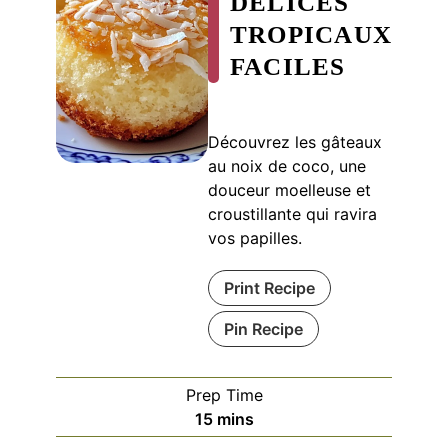
DÉLICES
TROPICAUX
FACILES
Découvrez les gâteaux
au noix de coco, une
douceur moelleuse et
croustillante qui ravira
vos papilles.
Print Recipe
Pin Recipe
Prep Time
minutes
15
mins