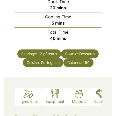
Cook Time
minutes
20
mins
Cooling Time
minutes
5
mins
Total Time
minutes
40
mins
Servings:
12
gâteaux
Course:
Desserts
Cuisine:
Portugaise
Calories:
150
Ingredients
Equipment
Method
Nutrition