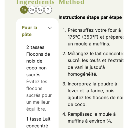
Ingredients
Method
1x
2x
3x
?
Instructions étape par étape
Pour la
Préchauffez votre four à
pâte
175°C (350°F) et préparez
un moule à muffins.
2
tasses
Mélangez le lait concentré
Flocons de
sucré, les œufs et l'extrait
noix de
de vanille jusqu'à
coco non
homogénéité.
sucrés
Évitez les
Incorporez la poudre à
flocons
lever et la farine, puis
sucrés pour
ajoutez les flocons de noix
un meilleur
de coco.
équilibre.
Remplissez le moule à
1
tasse
Lait
muffins à environ ¾.
concentré