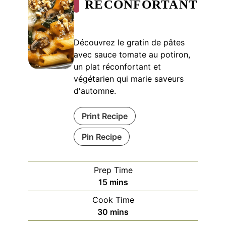
RÉCONFORTANT
Découvrez le gratin de pâtes
avec sauce tomate au potiron,
un plat réconfortant et
végétarien qui marie saveurs
d'automne.
Print Recipe
Pin Recipe
Prep Time
minutes
15
mins
Cook Time
minutes
30
mins