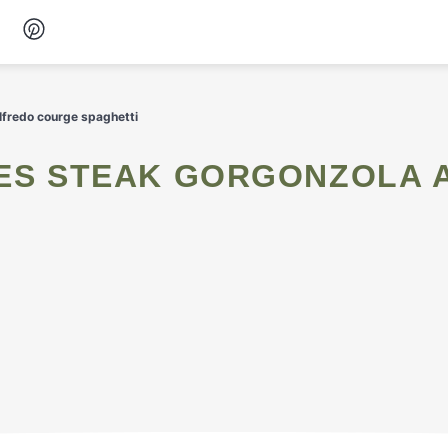
Desserts
alfredo courge spaghetti
Petit-déjeuner
Snacks
Soupes