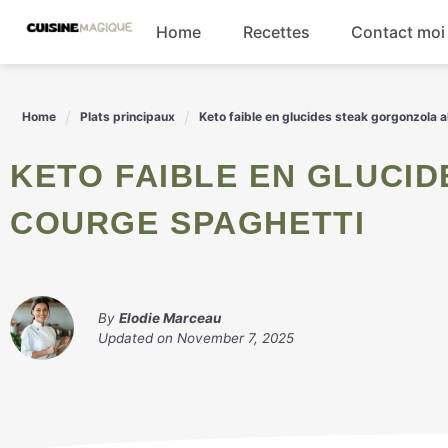
Skip
Home
Recettes
Contact moi
to
content
Boissons
Home
Plats principaux
Keto faible en glucides steak gorgonzola 
Entrées
KETO FAIBLE EN GLUCIDES STEAK GORGONZOLA ALFREDO
Salades
COURGE SPAGHETTI
Plats principaux
By
Elodie Marceau
Updated on
November 7, 2025