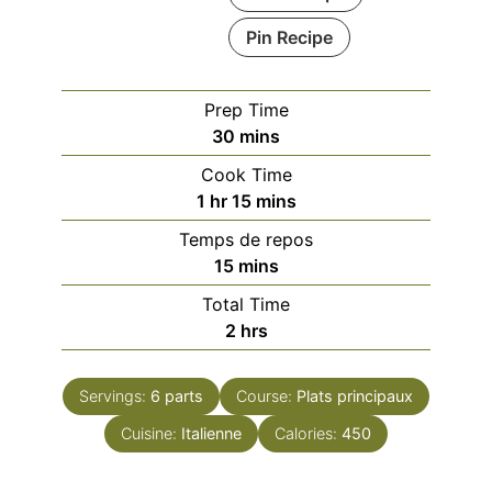
Pin Recipe
Prep Time
minutes
30
mins
Cook Time
hour
minutes
1
hr
15
mins
Temps de repos
minutes
15
mins
Total Time
hours
2
hrs
Servings:
6
parts
Course:
Plats principaux
Cuisine:
Italienne
Calories:
450