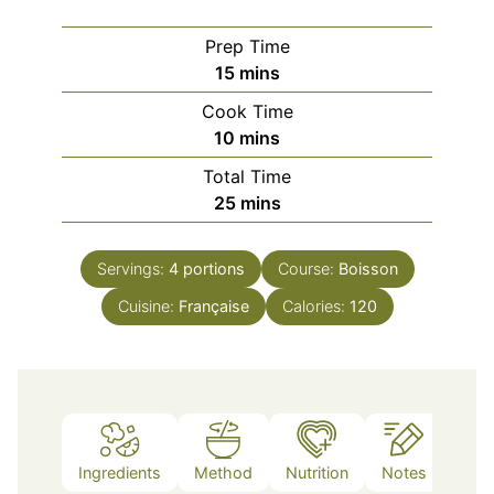
Prep Time
minutes
15
mins
Cook Time
minutes
10
mins
Total Time
minutes
25
mins
Servings:
4
portions
Course:
Boisson
Cuisine:
Française
Calories:
120
Ingredients
Method
Nutrition
Notes