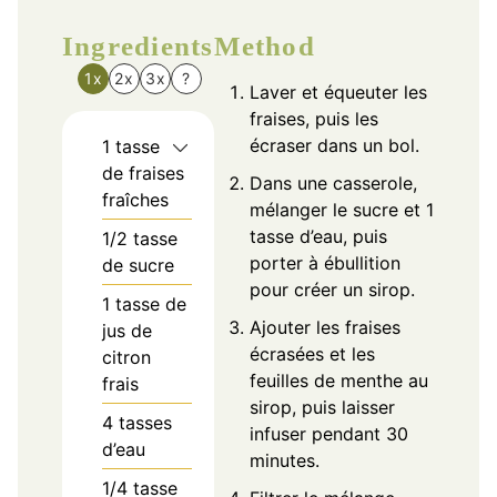
Ingredients
Method
1x
2x
3x
?
Laver et équeuter les
fraises, puis les
écraser dans un bol.
1
tasse
de fraises
Dans une casserole,
fraîches
mélanger le sucre et 1
tasse d’eau, puis
1/2
tasse
porter à ébullition
de sucre
pour créer un sirop.
1
tasse de
Ajouter les fraises
jus de
écrasées et les
citron
feuilles de menthe au
frais
sirop, puis laisser
4
tasses
infuser pendant 30
d’eau
minutes.
1/4
tasse