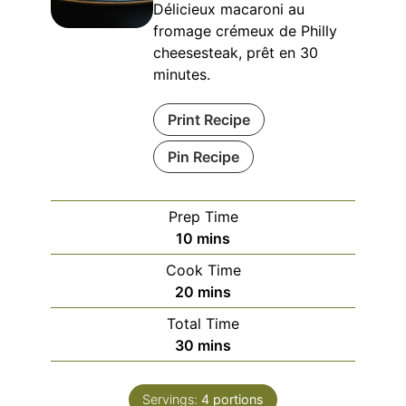
Délicieux macaroni au
fromage crémeux de Philly
cheesesteak, prêt en 30
minutes.
Print Recipe
Pin Recipe
Prep Time
minutes
10
mins
Cook Time
minutes
20
mins
Total Time
minutes
30
mins
Servings:
4
portions