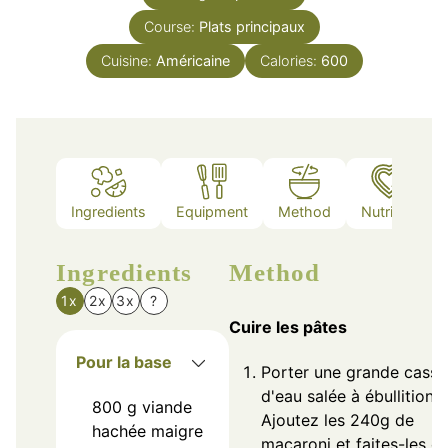
Course:
Plats principaux
Cuisine:
Américaine
Calories:
600
Ingredients
Equipment
Method
Nutrition
Ingredients
Method
1x
2x
3x
?
Cuire les pâtes
Pour la base
Porter une grande casse
d'eau salée à ébullition.
800
g
viande
Ajoutez les 240g de
hachée maigre
macaroni et faites-les cu