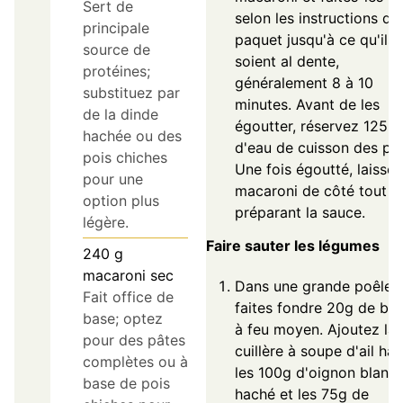
Sert de
selon les instructions du
principale
paquet jusqu'à ce qu'ils
source de
soient al dente,
protéines;
généralement 8 à 10
substituez par
minutes. Avant de les
de la dinde
égoutter, réservez 125m
hachée ou des
d'eau de cuisson des pât
pois chiches
Une fois égoutté, laissez
pour une
macaroni de côté tout e
option plus
préparant la sauce.
légère.
Faire sauter les légumes
240
g
macaroni sec
Dans une grande poêle,
Fait office de
faites fondre 20g de beu
base; optez
à feu moyen. Ajoutez la
pour des pâtes
cuillère à soupe d'ail ha
complètes ou à
les 100g d'oignon blanc
base de pois
haché et les 75g de