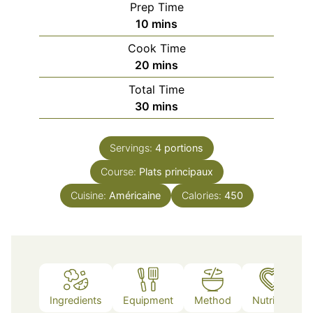
Prep Time
minutes
10
mins
Cook Time
minutes
20
mins
Total Time
minutes
30
mins
Servings:
4
portions
Course:
Plats principaux
Cuisine:
Américaine
Calories:
450
Ingredients
Equipment
Method
Nutrition