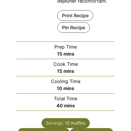
déjeuner réconfortant.
Print Recipe
Pin Recipe
Prep Time
minutes
15
mins
Cook Time
minutes
15
mins
Cooling Time
minutes
10
mins
Total Time
minutes
40
mins
Servings:
12
muffins