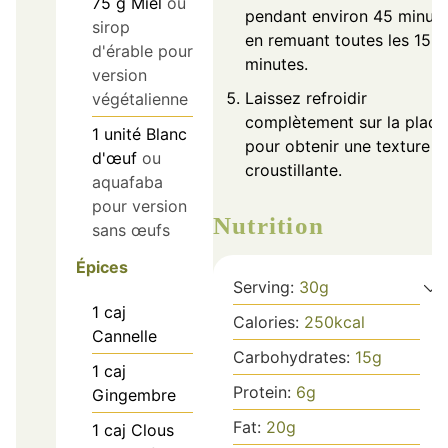
75
g
Miel
ou
pendant environ 45 minut
sirop
en remuant toutes les 15
d'érable pour
minutes.
version
Laissez refroidir
végétalienne
complètement sur la plaqu
1
unité
Blanc
pour obtenir une texture
d'œuf
ou
croustillante.
aquafaba
pour version
Nutrition
sans œufs
Épices
Serving:
30
g
1
caj
Calories:
250
kcal
Cannelle
Carbohydrates:
15
g
1
caj
Protein:
6
g
Gingembre
Fat:
20
g
1
caj
Clous