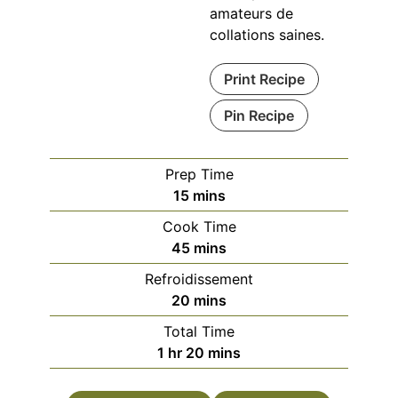
amateurs de
collations saines.
Print Recipe
Pin Recipe
Prep Time
minutes
15
mins
Cook Time
minutes
45
mins
Refroidissement
minutes
20
mins
Total Time
hour
minutes
1
hr
20
mins