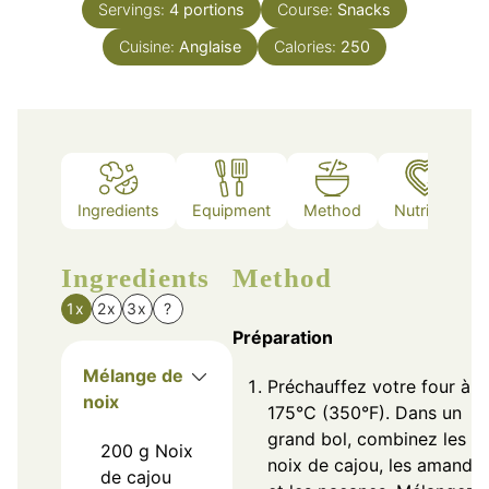
Servings:
4
portions
Course:
Snacks
Cuisine:
Anglaise
Calories:
250
Ingredients
Equipment
Method
Nutrition
Ingredients
Method
1x
2x
3x
?
Préparation
Mélange de
Préchauffez votre four à
noix
175°C (350°F). Dans un
grand bol, combinez les
200
g
Noix
noix de cajou, les amande
de cajou