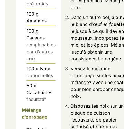
et les pacanes. Mélangez
pré-roties
bien.
100
g
Dans un autre bol, ajoutez
Amandes
le blanc d'œuf et fouettez
100
g
le jusqu'à ce qu'il devienne
Pacanes
mousseux. Incorporez le
remplaçables
miel et les épices. Mélang
par d'autres
jusqu'à obtenir une
noix
consistance homogène.
Versez le mélange
100
g
Noix
d'enrobage sur les noix et
optionnelles
mélangez avec une spatul
50
g
pour bien enrober chaque
Cacahuètes
noix.
facultatif
Disposez les noix sur une
Mélange
plaque de cuisson
d'enrobage
recouverte de papier
sulfurisé et enfournez