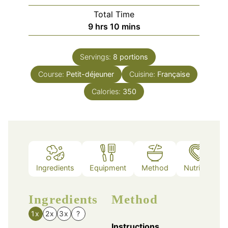
Total Time
hours
minutes
9
hrs
10
mins
Servings:
8
portions
Course:
Petit-déjeuner
Cuisine:
Française
Calories:
350
Ingredients
Equipment
Method
Nutrition
Ingredients
Method
1x
2x
3x
?
Instructions