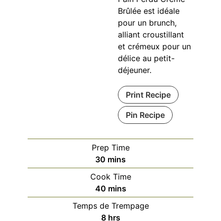
Brûlée est idéale
pour un brunch,
alliant croustillant
et crémeux pour un
délice au petit-
déjeuner.
Print Recipe
Pin Recipe
Prep Time
minutes
30
mins
Cook Time
minutes
40
mins
Temps de Trempage
hours
8
hrs