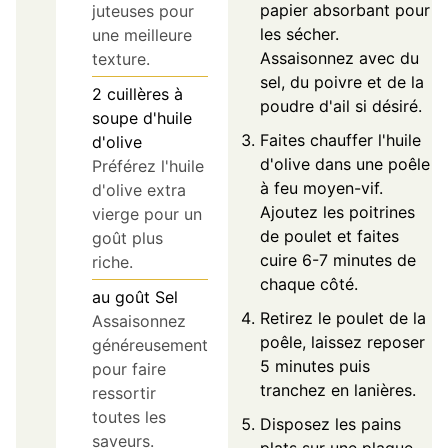
papier absorbant pour
juteuses pour
les sécher.
une meilleure
Assaisonnez avec du
texture.
sel, du poivre et de la
2
cuillères à
poudre d'ail si désiré.
soupe
d'huile
Faites chauffer l'huile
d'olive
d'olive dans une poêle
Préférez l'huile
à feu moyen-vif.
d'olive extra
Ajoutez les poitrines
vierge pour un
de poulet et faites
goût plus
cuire 6-7 minutes de
riche.
chaque côté.
au goût
Sel
Retirez le poulet de la
Assaisonnez
poêle, laissez reposer
généreusement
5 minutes puis
pour faire
tranchez en lanières.
ressortir
toutes les
Disposez les pains
saveurs.
plats sur une plaque,