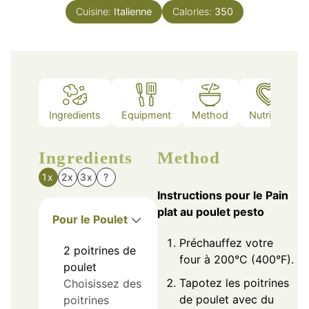
Cuisine:
Italienne
Calories:
350
Ingredients
Equipment
Method
Nutrition
Ingredients
Method
1x
2x
3x
?
Instructions pour le Pain
plat au poulet pesto
Pour le Poulet
Préchauffez votre
2
poitrines
de
four à 200°C (400°F).
poulet
Tapotez les poitrines
Choisissez des
de poulet avec du
poitrines