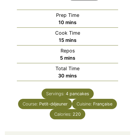
Prep Time
minutes
10
mins
Cook Time
minutes
15
mins
Repos
minutes
5
mins
Total Time
minutes
30
mins
Servings:
4
pancakes
Course:
Petit-déjeuner
Cuisine:
Française
Calories:
220