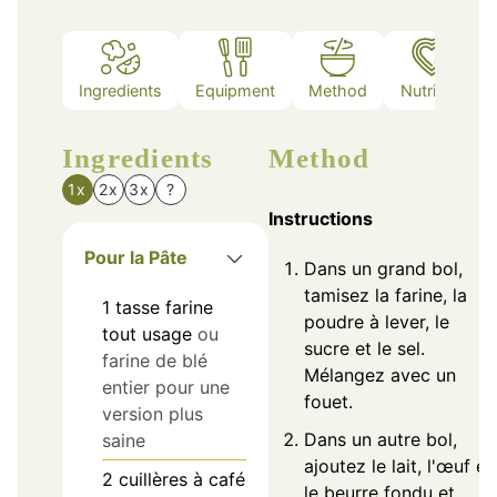
Ingredients
Equipment
Method
Nutrition
Ingredients
Method
1x
2x
3x
?
Instructions
Pour la Pâte
Dans un grand bol,
tamisez la farine, la
1
tasse
farine
poudre à lever, le
tout usage
ou
sucre et le sel.
farine de blé
Mélangez avec un
entier pour une
fouet.
version plus
Dans un autre bol,
saine
ajoutez le lait, l'œuf et
2
cuillères à café
le beurre fondu et