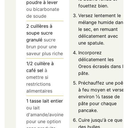
poudre à lever
fouettez bien.
ou bicarbonate
Versez lentement le
de soude
mélange humide dans
2
cuillères à
le sec, en remuant
soupe
sucre
délicatement avec
granulé
sucre
une spatule.
brun pour une
Incorporez
saveur plus riche
délicatement les
1/2
cuillère à
Oreos écrasés dans la
café
sel
à
pâte.
omettre si
Préchauffez une poêle
restrictions
à feu moyen et versez
alimentaires
environ ½ tasse de
1
tasse
lait entier
pâte pour chaque
ou lait
pancake.
d'amande/avoine
Cuire jusqu'à ce que
pour une option
des bulles