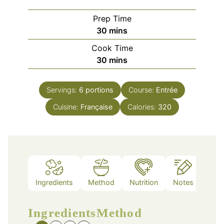
Prep Time
minutes
30
mins
Cook Time
minutes
30
mins
Servings:
6
portions
Course:
Entrée
Cuisine:
Française
Calories:
320
Ingredients
Method
Nutrition
Notes
Ingredients
Method