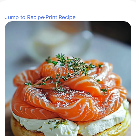
Jump to Recipe
·
Print Recipe