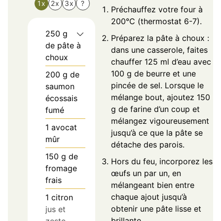
1x
2x
3x
?
Préchauffez votre four à
200°C (thermostat 6-7).
250
g
Préparez la pâte à choux :
de pâte à
dans une casserole, faites
choux
chauffer 125 ml d’eau avec
100 g de beurre et une
200
g
de
pincée de sel. Lorsque le
saumon
mélange bout, ajoutez 150
écossais
g de farine d’un coup et
fumé
mélangez vigoureusement
1
avocat
jusqu’à ce que la pâte se
mûr
détache des parois.
150
g
de
Hors du feu, incorporez les
fromage
œufs un par un, en
frais
mélangeant bien entre
chaque ajout jusqu’à
1
citron
obtenir une pâte lisse et
jus et
brillante.