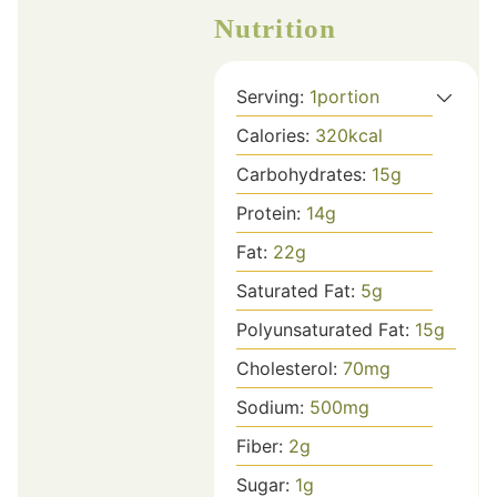
Nutrition
Serving:
1
portion
Calories:
320
kcal
Carbohydrates:
15
g
Protein:
14
g
Fat:
22
g
Saturated Fat:
5
g
Polyunsaturated Fat:
15
g
Cholesterol:
70
mg
Sodium:
500
mg
Fiber:
2
g
Sugar:
1
g