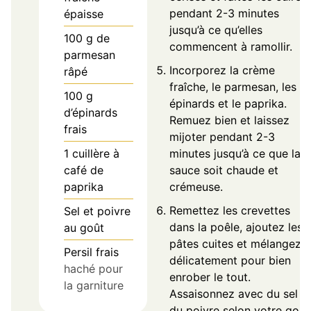
pendant 2-3 minutes
épaisse
jusqu’à ce qu’elles
100
g
de
commencent à ramollir.
parmesan
Incorporez la crème
râpé
fraîche, le parmesan, les
100
g
épinards et le paprika.
d’épinards
Remuez bien et laissez
frais
mijoter pendant 2-3
1
cuillère à
minutes jusqu’à ce que la
café de
sauce soit chaude et
paprika
crémeuse.
Remettez les crevettes
Sel et poivre
dans la poêle, ajoutez les
au goût
pâtes cuites et mélangez
Persil frais
délicatement pour bien
haché pour
enrober le tout.
la garniture
Assaisonnez avec du sel e
du poivre selon votre goût