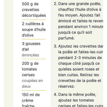
Dans une grande poêle,
500
g
de
chauffez l’huile d’olive à
crevettes
feu moyen. Ajoutez l’ail
décortiquées
émincé et faites-le revenir
2
cuillères à
pendant environ 1 minute
soupe d’huile
jusqu’à ce qu’il soit
d’olive
parfumé.
3
gousses
Ajoutez les crevettes dans
d’ail
la poêle et faites-les cuire
émincées
pendant 2-3 minutes de
200
g
de
chaque côté jusqu’à ce
tomates
qu’elles soient roses et
cerises
bien cuites. Retirez les
coupées en
crevettes de la poêle et
deux
réservez.
Dans la même poêle,
150
ml
de
ajoutez les tomates
crème
cerises et faites-les cuire
fraîche