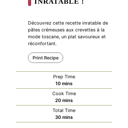
INRATABLE !
Découvrez cette recette inratable de
pâtes crémeuses aux crevettes à la
mode toscane, un plat savoureux et
réconfortant.
Print Recipe
Prep Time
minutes
10
mins
Cook Time
minutes
20
mins
Total Time
minutes
30
mins