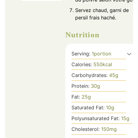
Servez chaud, garni de
persil frais haché.
Nutrition
Serving:
1
portion
Calories:
550
kcal
Carbohydrates:
45
g
Protein:
30
g
Fat:
25
g
Saturated Fat:
10
g
Polyunsaturated Fat:
15
g
Cholesterol:
150
mg