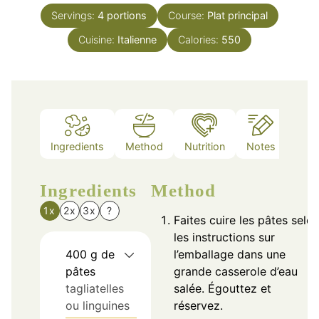
Servings:
4
portions
Course:
Plat principal
Cuisine:
Italienne
Calories:
550
Ingredients
Method
Nutrition
Notes
Ingredients
Method
1x
2x
3x
?
Faites cuire les pâtes selo
les instructions sur
400
g
de
l’emballage dans une
pâtes
grande casserole d’eau
tagliatelles
salée. Égouttez et
ou linguines
réservez.