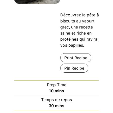
Découvrez la pâte à
biscuits au yaourt
grec, une recette
saine et riche en
protéines qui ravira
vos papilles.
Print Recipe
Pin Recipe
Prep Time
minutes
10
mins
Temps de repos
minutes
30
mins