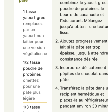
pâte
combinez le yaourt grec, la
poudre de protéines, le
1
tasse
beurre de cacahuète et
yaourt grec
l’édulcorant. Mélangez
remplacez
jusqu'à obtenir une texture
par un
lisse.
yaourt non
Ajoutez progressivement d
laitier pour
lait si la pâte est trop
une version
épaisse, jusqu'à atteindre l
végétalienne
consistance désirée.
1/2
tasse
Incorporez délicatement le
poudre de
pépites de chocolat dans l
protéines
pâte.
omettez
pour une
Transférez la pâte dans un
pâte plus
récipient hermétique et
légère
placez-la au réfrigérateur
pendant environ 30 minutes
1/3
tasse