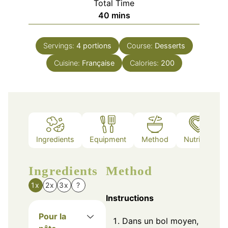
Total Time
minutes
40
mins
Servings:
4
portions
Course:
Desserts
Cuisine:
Française
Calories:
200
Ingredients
Equipment
Method
Nutrition
Ingredients
Method
1x
2x
3x
?
Instructions
Pour la
Dans un bol moyen,