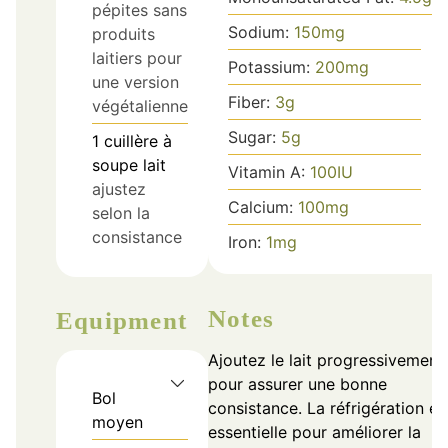
pépites sans
Sodium:
150
mg
produits
laitiers pour
Potassium:
200
mg
une version
Fiber:
3
g
végétalienne
Sugar:
5
g
1
cuillère à
soupe
lait
Vitamin A:
100
IU
ajustez
Calcium:
100
mg
selon la
consistance
Iron:
1
mg
Notes
Equipment
Ajoutez le lait progressivement
pour assurer une bonne
Bol
consistance. La réfrigération es
moyen
essentielle pour améliorer la