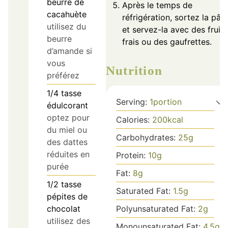
beurre de
Après le temps de
cacahuète
réfrigération, sortez la pât
utilisez du
et servez-la avec des fruits
beurre
frais ou des gaufrettes.
d’amande si
vous
Nutrition
préférez
1/4
tasse
Serving:
1
portion
édulcorant
optez pour
Calories:
200
kcal
du miel ou
Carbohydrates:
25
g
des dattes
réduites en
Protein:
10
g
purée
Fat:
8
g
1/2
tasse
Saturated Fat:
1.5
g
pépites de
chocolat
Polyunsaturated Fat:
2
g
utilisez des
Monounsaturated Fat:
4.5
g