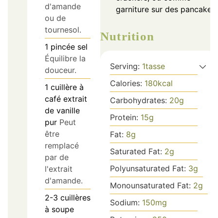
d'amande
garniture sur des pancakes.
ou de
tournesol.
Nutrition
1
pincée
sel
Équilibre la
Serving:
1
tasse
douceur.
Calories:
180
kcal
1
cuillère à
café
extrait
Carbohydrates:
20
g
de vanille
Protein:
15
g
pur
Peut
être
Fat:
8
g
remplacé
Saturated Fat:
2
g
par de
Polyunsaturated Fat:
3
g
l'extrait
d'amande.
Monounsaturated Fat:
2
g
2-3
cuillères
Sodium:
150
mg
à soupe