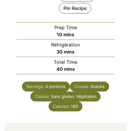
Pin Recipe
Prep Time
minutes
10
mins
Réfrigération
minutes
30
mins
Total Time
minutes
40
mins
Servings:
4
portions
Course:
Snacks
Cuisine:
Sans gluten, Végétalien
Calories:
180