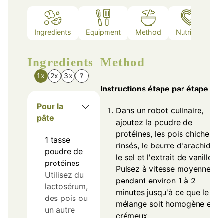
Ingredients
Equipment
Method
Nutrition
Ingredients
Method
1x
2x
3x
?
Instructions étape par étape
Pour la
Dans un robot culinaire,
pâte
ajoutez la poudre de
protéines, les pois chiches
1
tasse
rinsés, le beurre d'arachide,
poudre de
le sel et l'extrait de vanille.
protéines
Pulsez à vitesse moyenne
Utilisez du
pendant environ 1 à 2
lactosérum,
minutes jusqu'à ce que le
des pois ou
mélange soit homogène et
un autre
crémeux.