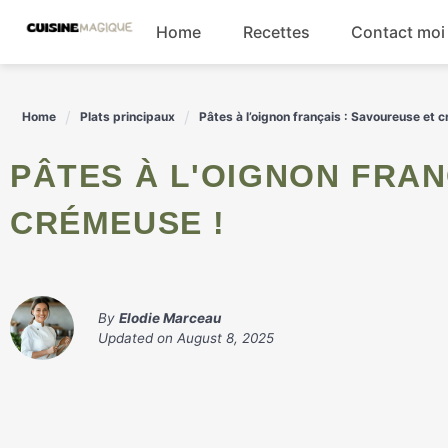
Skip
Home
Recettes
Contact moi
to
content
Boissons
Home
Plats principaux
Pâtes à l’oignon français : Savoureuse et 
Entrées
PÂTES À L'OIGNON FRANÇAIS : SAVOUREUSE ET
Salades
CRÉMEUSE !
Plats principaux
By
Elodie Marceau
Updated on
August 8, 2025