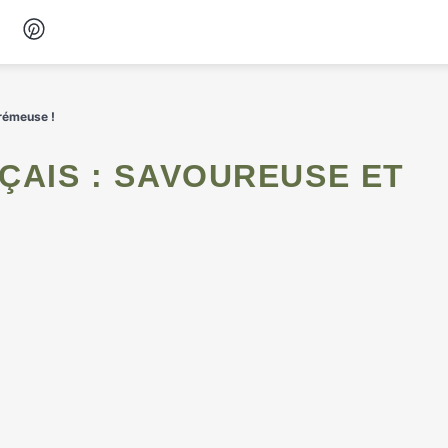
Desserts
crémeuse !
Petit-déjeuner
Snacks
Soupes