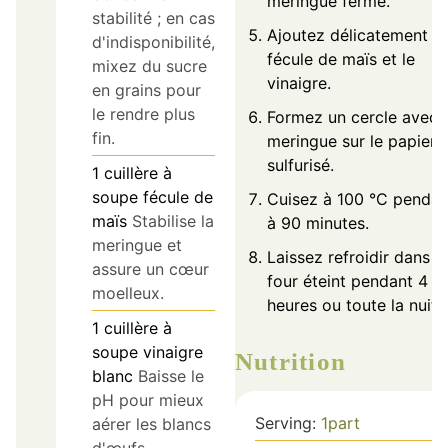
meringue ferme.
stabilité ; en cas
Ajoutez délicatement la
d'indisponibilité,
fécule de maïs et le
mixez du sucre
vinaigre.
en grains pour
le rendre plus
Formez un cercle avec 
fin.
meringue sur le papier
sulfurisé.
1
cuillère à
soupe
fécule de
Cuisez à 100 °C pendan
maïs
Stabilise la
à 90 minutes.
meringue et
Laissez refroidir dans le
assure un cœur
four éteint pendant 4
moelleux.
heures ou toute la nuit.
1
cuillère à
soupe
vinaigre
Nutrition
blanc
Baisse le
pH pour mieux
Serving:
1
part
aérer les blancs
d'œufs.