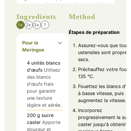
Ingredients
Method
1x
2x
3x
?
Étapes de préparation
Pour la
Assurez-vous que tous
Meringue
ustensiles sont propres 
secs.
4
unités
blancs
Préchauffez votre four 
d'œufs
Utilisez
135 °C.
des blancs
d'œufs frais
Fouettez les blancs d'œ
pour garantir
à basse vitesse, puis
une texture
augmentez la vitesse.
légère et aérée.
Incorporez
200
g
sucre
progressivement le suc
caster
Apporte
caster jusqu'à obtenir u
douceur et