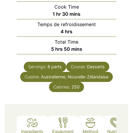
Cook Time
hour
minutes
1
hr
30
mins
Temps de refroidissement
hours
4
hrs
Total Time
hours
minutes
5
hrs
50
mins
Servings:
8
parts
Course:
Desserts
Cuisine:
Australienne, Nouvelle-Zélandaise
Calories:
250
Ingredients
Equipment
Method
Nutrition