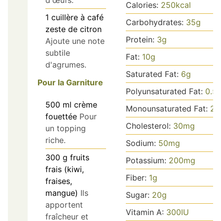
Calories:
250
kcal
1
cuillère à café
Carbohydrates:
35
g
zeste de citron
Protein:
3
g
Ajoute une note
subtile
Fat:
10
g
d'agrumes.
Saturated Fat:
6
g
Pour la Garniture
Polyunsaturated Fat:
0.5
500
ml
crème
Monounsaturated Fat:
2
g
fouettée
Pour
Cholesterol:
30
mg
un topping
riche.
Sodium:
50
mg
300
g
fruits
Potassium:
200
mg
frais (kiwi,
Fiber:
1
g
fraises,
mangue)
Ils
Sugar:
20
g
apportent
Vitamin A:
300
IU
fraîcheur et