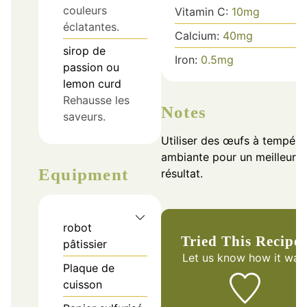
couleurs
Vitamin C:
10
mg
éclatantes.
Calcium:
40
mg
sirop de
Iron:
0.5
mg
passion ou
lemon curd
Rehausse les
Notes
saveurs.
Utiliser des œufs à tempéra
ambiante pour un meilleur
Equipment
résultat.
robot
Tried This Recipe
pâtissier
Let us know
how it was
Plaque de
cuisson