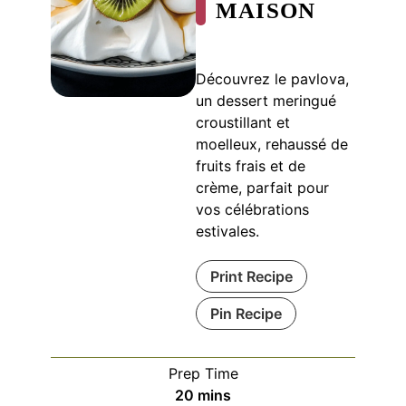
MAISON
Découvrez le pavlova,
un dessert meringué
croustillant et
moelleux, rehaussé de
fruits frais et de
crème, parfait pour
vos célébrations
estivales.
Print Recipe
Pin Recipe
Prep Time
minutes
20
mins