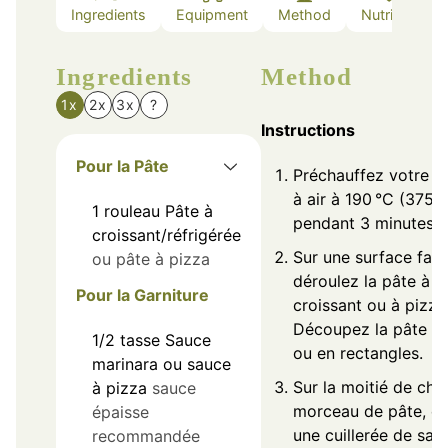
Ingredients
Equipment
Method
Nutrition
Ingredients
Method
1x
2x
3x
?
Instructions
Pour la Pâte
Préchauffez votre fr
à air à 190 °C (375 °
1
rouleau
Pâte à
pendant 3 minutes.
croissant/réfrigérée
Sur une surface fari
ou pâte à pizza
déroulez la pâte à
Pour la Garniture
croissant ou à pizza
Découpez la pâte en
1/2
tasse
Sauce
ou en rectangles.
marinara ou sauce
Sur la moitié de ch
à pizza
sauce
morceau de pâte, ét
épaisse
une cuillerée de sau
recommandée