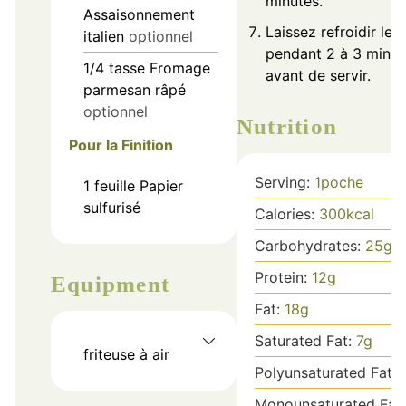
minutes.
Assaisonnement
Laissez refroidir le
italien
optionnel
pendant 2 à 3 minut
1/4
tasse
Fromage
avant de servir.
parmesan râpé
optionnel
Nutrition
Pour la Finition
Serving:
1
poche
1
feuille
Papier
sulfurisé
Calories:
300
kcal
Carbohydrates:
25
g
Protein:
12
g
Equipment
Fat:
18
g
Saturated Fat:
7
g
friteuse à air
Polyunsaturated Fat:
Monounsaturated Fat