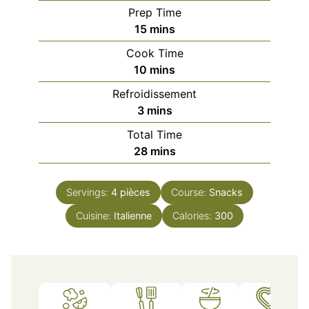
Prep Time
minutes
15
mins
Cook Time
minutes
10
mins
Refroidissement
minutes
3
mins
Total Time
minutes
28
mins
Servings:
4
pièces
Course:
Snacks
Cuisine:
Italienne
Calories:
300