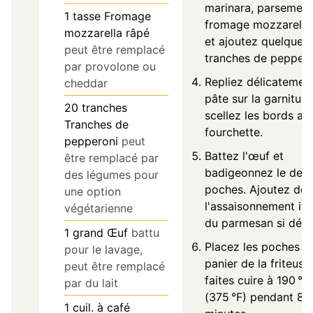
marinara, parsemez
1
tasse
Fromage
fromage mozzarella
mozzarella râpé
et ajoutez quelques
peut être remplacé
tranches de peppero
par provolone ou
Repliez délicatement
cheddar
pâte sur la garniture
20
tranches
scellez les bords av
Tranches de
fourchette.
pepperoni
peut
Battez l'œuf et
être remplacé par
badigeonnez le des
des légumes pour
poches. Ajoutez de
une option
l'assaisonnement ita
végétarienne
du parmesan si désir
1
grand
Œuf
battu
Placez les poches d
pour le lavage,
panier de la friteuse
peut être remplacé
faites cuire à 190 °C
par du lait
(375 °F) pendant 8 à
1
cuil. à café