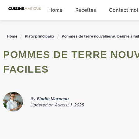
Skip
Home
Recettes
Contact moi
to
content
Boissons
Home
Plats principaux
Pommes de terre nouvelles au beurre à l’ail
Entrées
POMMES DE TERRE NOUVELLES AU BEURRE À L'AIL
Salades
FACILES
Plats principaux
By
Elodie Marceau
Updated on
August 1, 2025