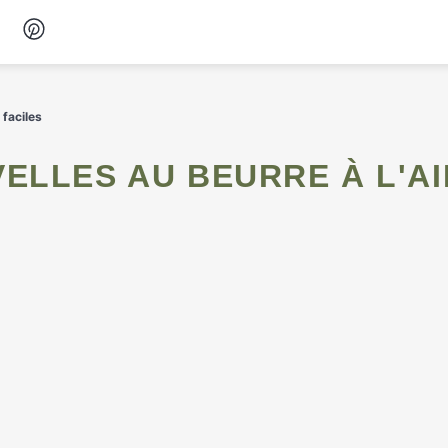
Desserts
 faciles
Petit-déjeuner
Snacks
Soupes