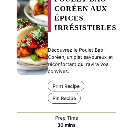
CORÉEN AUX
ÉPICES
IRRÉSISTIBLES
Découvrez le Poulet Bao
Coréen, un plat savoureux et
réconfortant qui ravira vos
convives.
Print Recipe
Pin Recipe
Prep Time
minutes
30
mins