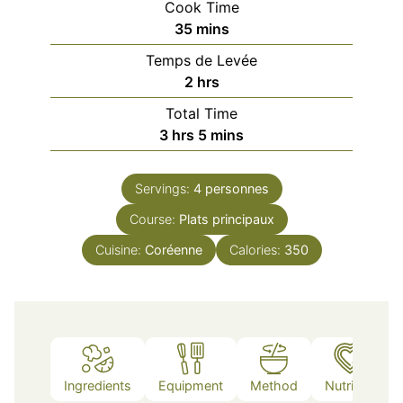
Cook Time
minutes
35
mins
Temps de Levée
hours
2
hrs
Total Time
hours
minutes
3
hrs
5
mins
Servings:
4
personnes
Course:
Plats principaux
Cuisine:
Coréenne
Calories:
350
Ingredients
Equipment
Method
Nutrition