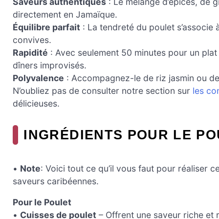
Saveurs authentiques
: Le mélange d’épices, de 
directement en Jamaïque.
Équilibre parfait
: La tendreté du poulet s’associe 
convives.
Rapidité
: Avec seulement 50 minutes pour un plat c
dîners improvisés.
Polyvalence
: Accompagnez-le de riz jasmin ou de p
N’oubliez pas de consulter notre section sur
les co
délicieuses.
INGRÉDIENTS POUR LE PO
•
Note
: Voici tout ce qu’il vous faut pour réaliser c
saveurs caribéennes.
Pour le Poulet
•
Cuisses de poulet
– Offrent une saveur riche et 