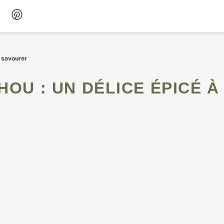
Desserts
à savourer
Petit-déjeuner
Snacks
Soupes