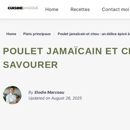
Skip
Home
Recettes
Contact moi
to
content
Boissons
Home
Plats principaux
Poulet jamaïcain et chou : un délice épicé 
Entrées
POULET JAMAÏCAIN ET CHOU : UN DÉLICE ÉPICÉ À
Salades
SAVOURER
Plats principaux
By
Elodie Marceau
Updated on
August 26, 2025