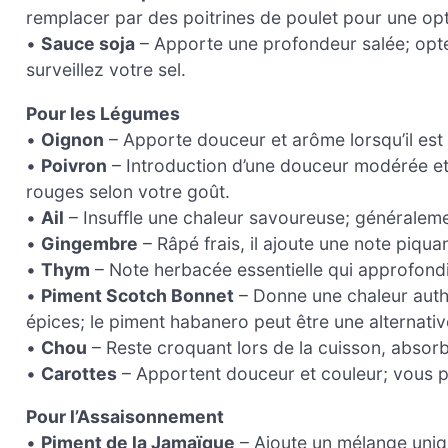
remplacer par des poitrines de poulet pour une opt
•
Sauce soja
– Apporte une profondeur salée; opte
surveillez votre sel.
Pour les Légumes
•
Oignon
– Apporte douceur et arôme lorsqu’il est 
•
Poivron
– Introduction d’une douceur modérée et 
rouges selon votre goût.
•
Ail
– Insuffle une chaleur savoureuse; généralem
•
Gingembre
– Râpé frais, il ajoute une note piquan
•
Thym
– Note herbacée essentielle qui approfondit
•
Piment Scotch Bonnet
– Donne une chaleur authe
épices; le piment habanero peut être une alternativ
•
Chou
– Reste croquant lors de la cuisson, absorb
•
Carottes
– Apportent douceur et couleur; vous po
Pour l’Assaisonnement
•
Piment de la Jamaïque
– Ajoute un mélange uniqu