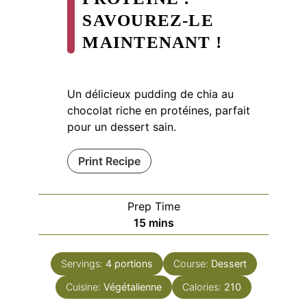
SAVOUREZ-LE
MAINTENANT !
Un délicieux pudding de chia au
chocolat riche en protéines, parfait
pour un dessert sain.
Print Recipe
Prep Time
minutes
15
mins
Servings:
4
portions
Course:
Dessert
Cuisine:
Végétalienne
Calories:
210