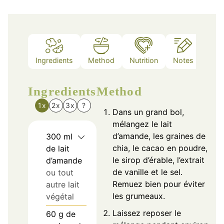
Ingredients
Method
Nutrition
Notes
Ingredients
Method
1x
2x
3x
?
Dans un grand bol,
mélangez le lait
d’amande, les graines de
300
ml
chia, le cacao en poudre,
de lait
le sirop d’érable, l’extrait
d’amande
de vanille et le sel.
ou tout
Remuez bien pour éviter
autre lait
les grumeaux.
végétal
Laissez reposer le
60
g
de