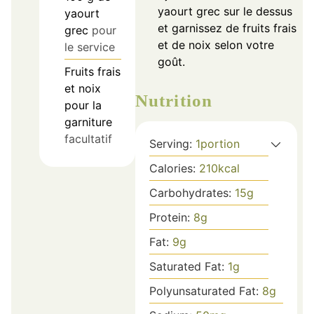
yaourt grec sur le dessus
yaourt
et garnissez de fruits frais
grec
pour
et de noix selon votre
le service
goût.
Fruits frais
et noix
Nutrition
pour la
garniture
facultatif
Serving:
1
portion
Calories:
210
kcal
Carbohydrates:
15
g
Protein:
8
g
Fat:
9
g
Saturated Fat:
1
g
Polyunsaturated Fat:
8
g