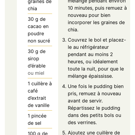
mélange pendant environ
graines de
10 minutes, puis remuez à
chia
nouveau pour bien
30
g
de
incorporer les graines de
cacao en
chia.
poudre
Couvrez le bol et placez-
non sucré
le au réfrigérateur
30
g
de
pendant au moins 2
sirop
heures, ou idéalement
d’érable
toute la nuit, pour que le
ou miel
mélange épaississe.
1
cuillère à
Une fois le pudding bien
café
pris, remuez à nouveau
d’extrait
avant de servir.
de vanille
Répartissez le pudding
dans des petits bols ou
1
pincée
des verrines.
de sel
Ajoutez une cuillère de
100
g
de