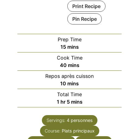
Print Recipe
Pin Recipe
Prep Time
minutes
15
mins
Cook Time
minutes
40
mins
Repos après cuisson
minutes
10
mins
Total Time
hour
minutes
1
hr
5
mins
Servings:
4
personnes
Course:
Plats principaux