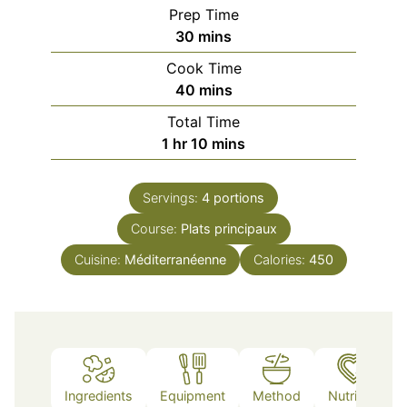
Prep Time
minutes
30
mins
Cook Time
minutes
40
mins
Total Time
hour
minutes
1
hr
10
mins
Servings:
4
portions
Course:
Plats principaux
Cuisine:
Méditerranéenne
Calories:
450
Ingredients
Equipment
Method
Nutrition