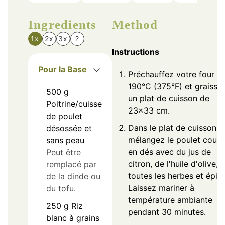
Ingredients
Method
1x
2x
3x
?
Instructions
Pour la Base
Préchauffez votre four à
190°C (375°F) et graisse
500
g
un plat de cuisson de
Poitrine/cuisse
23x33 cm.
de poulet
Dans le plat de cuisson,
désossée et
mélangez le poulet coup
sans peau
en dés avec du jus de
Peut être
citron, de l'huile d'olive, e
remplacé par
toutes les herbes et épic
de la dinde ou
Laissez mariner à
du tofu.
température ambiante
250
g
Riz
pendant 30 minutes.
blanc à grains