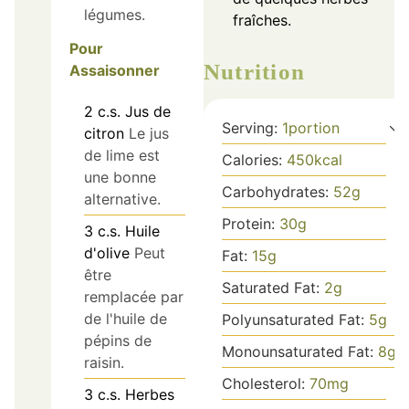
légumes.
fraîches.
Pour
Nutrition
Assaisonner
2
c.s.
Jus de
Serving:
1
portion
citron
Le jus
de lime est
Calories:
450
kcal
une bonne
Carbohydrates:
52
g
alternative.
Protein:
30
g
3
c.s.
Huile
d'olive
Peut
Fat:
15
g
être
Saturated Fat:
2
g
remplacée par
de l'huile de
Polyunsaturated Fat:
5
g
pépins de
Monounsaturated Fat:
8
g
raisin.
Cholesterol:
70
mg
3
c.s.
Herbes