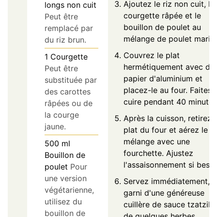
Ajoutez le riz non cuit, la
longs non cuit
courgette râpée et le
Peut être
bouillon de poulet au
remplacé par
mélange de poulet mariné
du riz brun.
Couvrez le plat
1
Courgette
hermétiquement avec du
Peut être
papier d'aluminium et
substituée par
placez-le au four. Faites
des carottes
cuire pendant 40 minutes
râpées ou de
la courge
Après la cuisson, retirez l
jaune.
plat du four et aérez le
mélange avec une
500
ml
fourchette. Ajustez
Bouillon de
l'assaisonnement si besoi
poulet
Pour
une version
Servez immédiatement,
végétarienne,
garni d'une généreuse
utilisez du
cuillère de sauce tzatziki
bouillon de
de quelques herbes