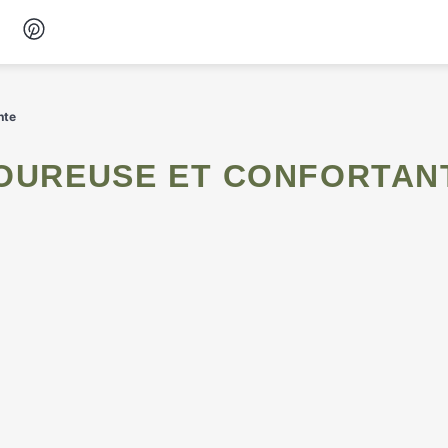
Desserts
nte
Petit-déjeuner
AVOUREUSE ET CONFORTAN
Snacks
Soupes