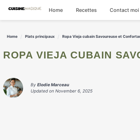
Skip
Home
Recettes
Contact moi
to
content
Boissons
Home
Plats principaux
Ropa Vieja cubain Savoureuse et Conforta
Entrées
ROPA VIEJA CUBAIN S
Salades
Plats principaux
By
Elodie Marceau
Updated on
November 6, 2025