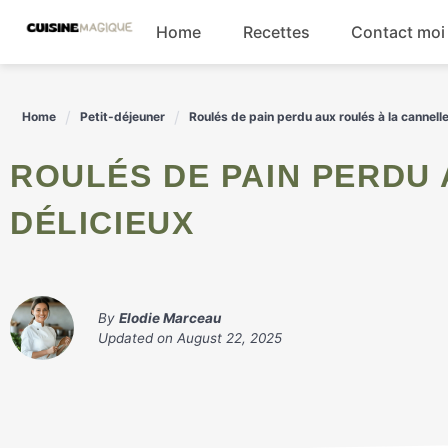
Skip
Home
Recettes
Contact moi
to
content
Boissons
Home
Petit-déjeuner
Roulés de pain perdu aux roulés à la cannelle
Entrées
ROULÉS DE PAIN PERDU AUX ROULÉS À LA CANNELLE
Salades
DÉLICIEUX
Plats principaux
By
Elodie Marceau
Updated on
August 22, 2025