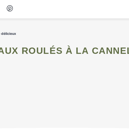
Desserts
 délicieux
Petit-déjeuner
Snacks
Soupes