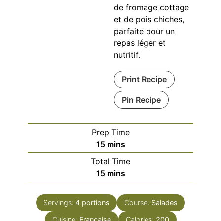
de fromage cottage
et de pois chiches,
parfaite pour un
repas léger et
nutritif.
Print Recipe
Pin Recipe
Prep Time
minutes
15
mins
Total Time
minutes
15
mins
Servings:
4
portions
Course:
Salades
Cuisine:
Française
Calories:
200