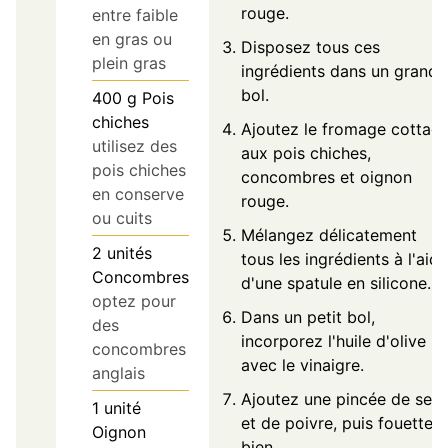
rouge.
entre faible
en gras ou
Disposez tous ces
plein gras
ingrédients dans un grand
bol.
400
g
Pois
chiches
Ajoutez le fromage cottag
utilisez des
aux pois chiches,
pois chiches
concombres et oignon
en conserve
rouge.
ou cuits
Mélangez délicatement
2
unités
tous les ingrédients à l'aide
Concombres
d'une spatule en silicone.
optez pour
Dans un petit bol,
des
incorporez l'huile d'olive
concombres
avec le vinaigre.
anglais
Ajoutez une pincée de sel
1
unité
et de poivre, puis fouettez
Oignon
bien.