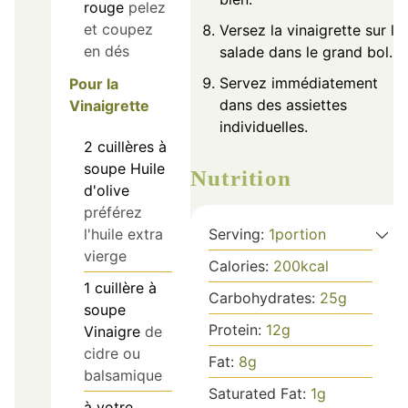
rouge
pelez
et coupez
Versez la vinaigrette sur la
en dés
salade dans le grand bol.
Servez immédiatement
Pour la
dans des assiettes
Vinaigrette
individuelles.
2
cuillères à
soupe
Huile
Nutrition
d'olive
préférez
Serving:
1
portion
l'huile extra
vierge
Calories:
200
kcal
1
cuillère à
Carbohydrates:
25
g
soupe
Protein:
12
g
Vinaigre
de
cidre ou
Fat:
8
g
balsamique
Saturated Fat:
1
g
à votre