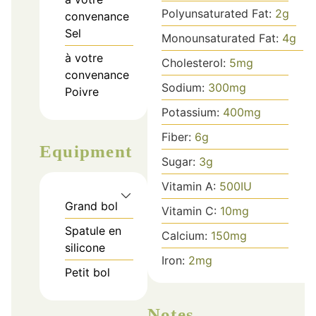
Polyunsaturated Fat:
2
g
convenance
Sel
Monounsaturated Fat:
4
g
à votre
Cholesterol:
5
mg
convenance
Sodium:
300
mg
Poivre
Potassium:
400
mg
Fiber:
6
g
Equipment
Sugar:
3
g
Vitamin A:
500
IU
Grand bol
Vitamin C:
10
mg
Spatule en
Calcium:
150
mg
silicone
Iron:
2
mg
Petit bol
Notes