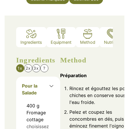
Ingredients
Equipment
Method
Nutrition
Ingredients
Method
1x
2x
3x
?
Préparation
Pour la
Rincez et égouttez les pois
Salade
chiches en conserve sous
l'eau froide.
400
g
Pelez et coupez les
Fromage
concombres en dés, puis
cottage
émincez finement l'oignon
choisissez