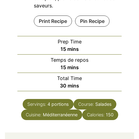
saveurs.
Print Recipe
Pin Recipe
Prep Time
minutes
15
mins
Temps de repos
minutes
15
mins
Total Time
minutes
30
mins
Servings:
4
portions
Course:
Salades
Cuisine:
Méditerranéenne
Calories:
150