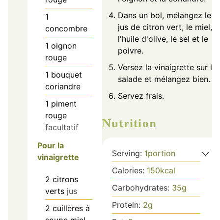
Dans un bol, mélangez le
1
jus de citron vert, le miel,
concombre
l'huile d'olive, le sel et le
1
oignon
poivre.
rouge
Versez la vinaigrette sur la
1
bouquet
salade et mélangez bien.
coriandre
Servez frais.
1
piment
rouge
Nutrition
facultatif
Pour la
Serving:
1
portion
vinaigrette
Calories:
150
kcal
2
citrons
Carbohydrates:
35
g
verts
jus
Protein:
2
g
2
cuillères à
soupe
miel