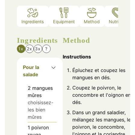
Ingredients
Equipment
Method
Nutrition
Ingredients
Method
1x
2x
3x
?
Instructions
Pour la
Épluchez et coupez les
salade
mangues en dés.
Coupez le poivron, le
2
mangues
concombre et l'oignon en
mûres
dés.
choisissez-
les bien
Dans un grand saladier,
mûres
mélangez les mangues, le
poivron, le concombre,
1
poivron
l'oignon et la coriandre.
rouge