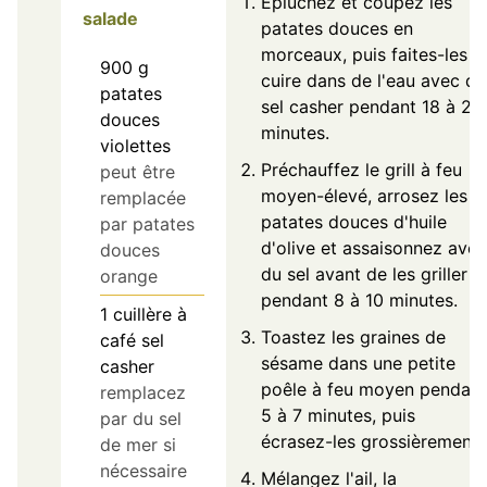
Épluchez et coupez les
salade
patates douces en
morceaux, puis faites-les
900
g
cuire dans de l'eau avec du
patates
sel casher pendant 18 à 25
douces
minutes.
violettes
Préchauffez le grill à feu
peut être
moyen-élevé, arrosez les
remplacée
patates douces d'huile
par patates
d'olive et assaisonnez avec
douces
du sel avant de les griller
orange
pendant 8 à 10 minutes.
1
cuillère à
Toastez les graines de
café
sel
sésame dans une petite
casher
poêle à feu moyen pendant
remplacez
5 à 7 minutes, puis
par du sel
écrasez-les grossièrement.
de mer si
nécessaire
Mélangez l'ail, la