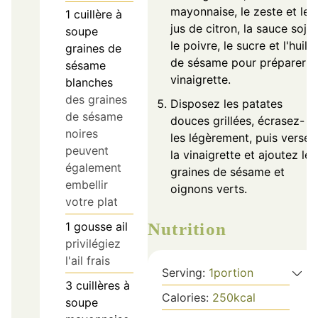
mayonnaise, le zeste et le
1
cuillère à
jus de citron, la sauce soja,
soupe
le poivre, le sucre et l'huile
graines de
de sésame pour préparer l
sésame
vinaigrette.
blanches
des graines
Disposez les patates
de sésame
douces grillées, écrasez-
noires
les légèrement, puis versez
peuvent
la vinaigrette et ajoutez les
également
graines de sésame et
embellir
oignons verts.
votre plat
1
gousse
ail
Nutrition
privilégiez
l'ail frais
Serving:
1
portion
3
cuillères à
Calories:
250
kcal
soupe