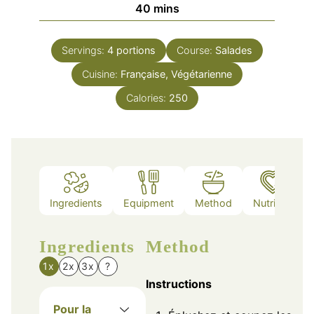
minutes
40
mins
Servings:
4
portions
Course:
Salades
Cuisine:
Française, Végétarienne
Calories:
250
Ingredients
Equipment
Method
Nutrition
Ingredients
Method
1x
2x
3x
?
Instructions
Pour la