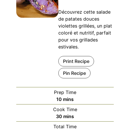
Découvrez cette salade
de patates douces
violettes grillées, un plat
coloré et nutritif, parfait
pour vos grillades
estivales.
Print Recipe
Pin Recipe
Prep Time
minutes
10
mins
Cook Time
minutes
30
mins
Total Time