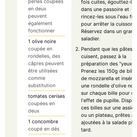
perles coupées
fois cuites, égouttez-les
en deux
dans une passoire et
peuvent
rincez-les sous l'eau fro
également
pour arrêter la cuisson.
fonctionner
Réservez dans un grand
saladier.
1
olive noire
coupée en
Pendant que les pâtes
rondelles, des
cuisent, passez à la
câpres peuvent
préparation des "yeux".
être utilisées
Prenez les 150g de bille
comme
de mozzarella et insére
substitution
une rondelle d'olive noi
sur chaque bille pour cr
tomates cerises
l'effet de pupille. Dispo
coupées en
ces billes sur une assiet
deux
ou un plateau, prêtes à 
1
concombre
ajoutées à la salade plu
coupé en dés
tard.