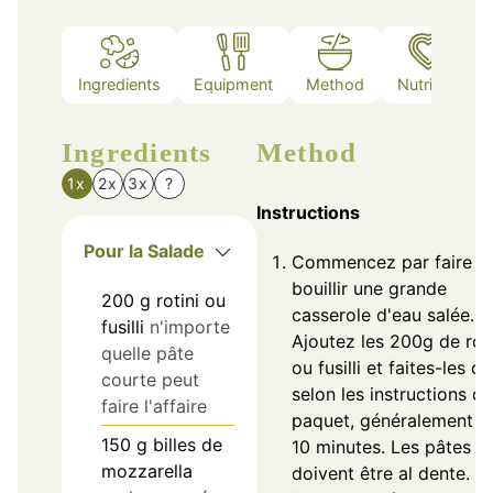
Ingredients
Equipment
Method
Nutrition
Ingredients
Method
1x
2x
3x
?
Instructions
Pour la Salade
Commencez par faire
bouillir une grande
200
g
rotini ou
casserole d'eau salée.
fusilli
n'importe
Ajoutez les 200g de roti
quelle pâte
ou fusilli et faites-les cu
courte peut
selon les instructions du
faire l'affaire
paquet, généralement 8
150
g
billes de
10 minutes. Les pâtes
mozzarella
doivent être al dente. U