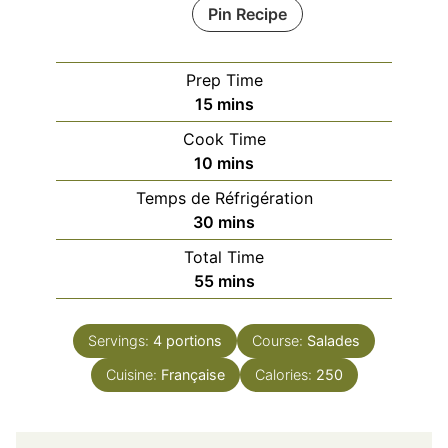
Pin Recipe
Prep Time
minutes
15
mins
Cook Time
minutes
10
mins
Temps de Réfrigération
minutes
30
mins
Total Time
minutes
55
mins
Servings:
4
portions
Course:
Salades
Cuisine:
Française
Calories:
250