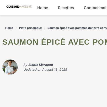
Skip
Home
Recettes
Contact moi
to
content
Boissons
Home
Plats principaux
Saumon épicé avec pommes de terre et maï
Entrées
SAUMON ÉPICÉ AVEC PO
Salades
Plats principaux
By
Elodie Marceau
Updated on
August 13, 2025