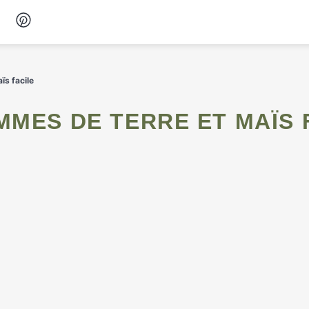
Desserts
s facile
Petit-déjeuner
MMES DE TERRE ET MAÏS 
Snacks
Soupes