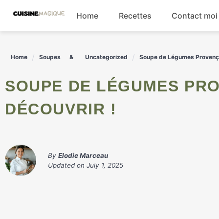
Skip
Home
Recettes
Contact moi
to
content
Boissons
Home
Soupes
Uncategorized
Soupe de Légumes Provençale
Entrées
SOUPE DE LÉGUMES PROVENÇALE : UN DÉLICE SAIN À
Salades
DÉCOUVRIR !
Plats principaux
By
Elodie Marceau
Updated on
July 1, 2025