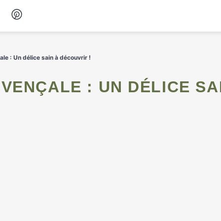
Desserts
 : Un délice sain à découvrir !
Petit-déjeuner
Snacks
Soupes