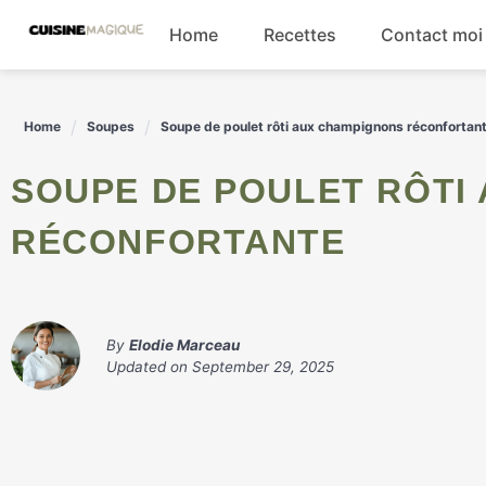
Skip
Home
Recettes
Contact moi
to
content
Boissons
Home
Soupes
Soupe de poulet rôti aux champignons réconfortan
Entrées
SOUPE DE POULET RÔTI AUX CHAMPIGNONS
Salades
RÉCONFORTANTE
Plats principaux
By
Elodie Marceau
Updated on
September 29, 2025