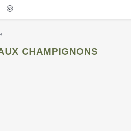
Desserts
te
Petit-déjeuner
Snacks
Soupes