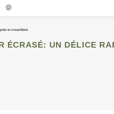
Desserts
ide et croustillant
Petit-déjeuner
Snacks
Soupes