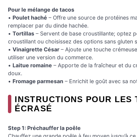
Pour le mélange de tacos
•
Poulet haché
– Offre une source de protéines ma
remplacer par du dinde hachée.
•
Tortillas
– Servent de base croustillante; optez po
croustillant ou choisissez des options sans gluten s
•
Vinaigrette César
– Ajoute une touche crémeuse e
utiliser une version du commerce.
•
Laitue romaine
– Apporte de la fraîcheur et du 
doux.
•
Fromage parmesan
– Enrichit le goût avec sa n
INSTRUCTIONS POUR LES
ÉCRASÉ
Step 1: Préchauffer la poêle
Chauffez une grande poêle à feu moyen jusqu’à ce qu