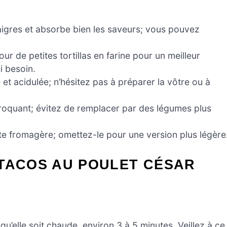
igres et absorbe bien les saveurs; vous pouvez
ur de petites tortillas en farine pour un meilleur
i besoin.
t acidulée; n’hésitez pas à préparer la vôtre ou à
croquant; évitez de remplacer par des légumes plus
ote fromagère; omettez-le pour une version plus légère
 TACOS AU POULET CÉSAR
’elle soit chaude, environ 3 à 5 minutes. Veillez à ce