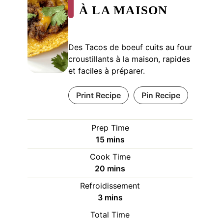
À LA MAISON
Des Tacos de boeuf cuits au four
croustillants à la maison, rapides
et faciles à préparer.
Print Recipe
Pin Recipe
Prep Time
minutes
15
mins
Cook Time
minutes
20
mins
Refroidissement
minutes
3
mins
Total Time