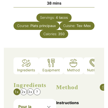
minutes
38
mins
Servings:
4
tacos
Course:
Plats principaux
Cuisine:
Tex-Mex
Calories:
350
Ingredients
Equipment
Method
Nutrition
Ingredients
Method
1x
2x
3x
?
Instructions
Pour la