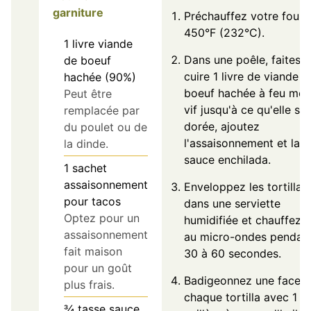
garniture
Préchauffez votre four 
450°F (232°C).
1
livre
viande
Dans une poêle, faites
de boeuf
cuire 1 livre de viande d
hachée (90%)
boeuf hachée à feu mo
Peut être
vif jusqu'à ce qu'elle soi
remplacée par
dorée, ajoutez
du poulet ou de
l'assaisonnement et la
la dinde.
sauce enchilada.
1
sachet
assaisonnement
Enveloppez les tortillas
pour tacos
dans une serviette
Optez pour un
humidifiée et chauffez-l
assaisonnement
au micro-ondes pendan
fait maison
30 à 60 secondes.
pour un goût
Badigeonnez une face 
plus frais.
chaque tortilla avec 1
¾
tasse
sauce