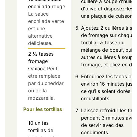
cuillère à soupe d'huile
enchilada rouge
d'olive et disposez-les 
La sauce
une plaque de cuisson.
enchilada verte
Ajoutez 2 cuillères à so
est une
de fromage sur chaque
alternative
tortilla, ¼ tasse du
délicieuse.
mélange de boeuf, puis
2 ½
tasses
autres cuillères à soupe
fromage
fromage, et pliez en deu
Oaxaca
Peut
être remplacé
Enfournez les tacos pou
par du cheddar
environ 16 minutes jusq
ou de la
ce qu'ils soient dorés et
mozzarella.
croustillants.
Pour les tortillas
Laissez refroidir les tac
pendant 3 minutes avan
10
unités
de servir avec des
tortillas de
condiments.