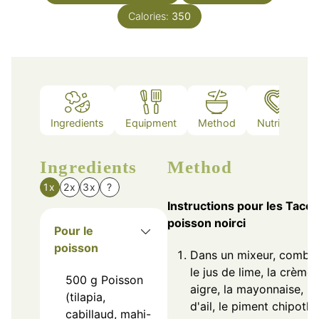
Calories:
350
Ingredients
Equipment
Method
Nutrition
Ingredients
Method
1x
2x
3x
?
Instructions pour les Taco
poisson noirci
Pour le
poisson
Dans un mixeur, combi
le jus de lime, la crème
500
g
Poisson
aigre, la mayonnaise, le
(tilapia,
d'ail, le piment chipotle
cabillaud, mahi-