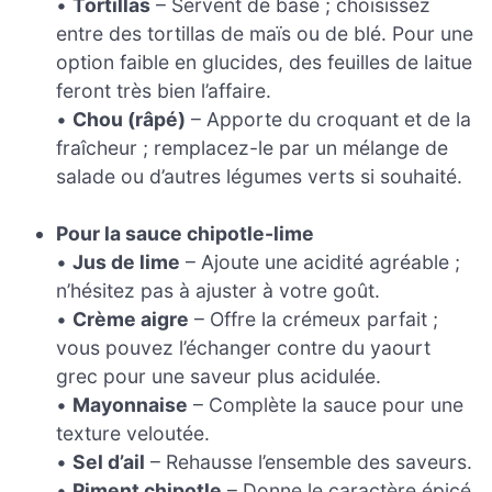
•
Tortillas
– Servent de base ; choisissez
entre des tortillas de maïs ou de blé. Pour une
option faible en glucides, des feuilles de laitue
feront très bien l’affaire.
•
Chou (râpé)
– Apporte du croquant et de la
fraîcheur ; remplacez-le par un mélange de
salade ou d’autres légumes verts si souhaité.
Pour la sauce chipotle-lime
•
Jus de lime
– Ajoute une acidité agréable ;
n’hésitez pas à ajuster à votre goût.
•
Crème aigre
– Offre la crémeux parfait ;
vous pouvez l’échanger contre du yaourt
grec pour une saveur plus acidulée.
•
Mayonnaise
– Complète la sauce pour une
texture veloutée.
•
Sel d’ail
– Rehausse l’ensemble des saveurs.
•
Piment chipotle
– Donne le caractère épicé