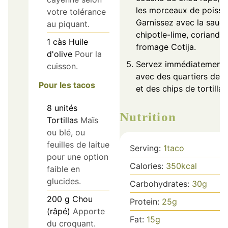
les morceaux de poisso
votre tolérance
Garnissez avec la sauc
au piquant.
chipotle-lime, coriandre
1
càs
Huile
fromage Cotija.
d'olive
Pour la
Servez immédiatement
cuisson.
avec des quartiers de l
Pour les tacos
et des chips de tortilla.
8
unités
Nutrition
Tortillas
Maïs
ou blé, ou
feuilles de laitue
Serving:
1
taco
pour une option
Calories:
350
kcal
faible en
glucides.
Carbohydrates:
30
g
200
g
Chou
Protein:
25
g
(râpé)
Apporte
Fat:
15
g
du croquant.