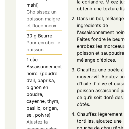
la coriandre. Mixez jusq
mahi)
obtenir une texture lisse
Choisissez un
Dans un bol, mélangez 
poisson maigre
ingrédients de
et floconneux.
l'assaisonnement noirci.
30
g
Beurre
Faites fondre le beurre,
Pour enrober le
enrobez les morceaux 
poisson.
poisson et saupoudrez 
1
càc
mélange d'épices.
Assaisonnement
Chauffez une poêle à f
noirci (poudre
moyen-vif. Ajoutez un fi
d’ail, paprika,
d'huile d'olive et cuisez
oignon en
poisson assaisonné jus
poudre,
ce qu'il soit doré des d
cayenne, thym,
côtés.
basilic, origan,
Chauffez légèrement le
sel, poivre)
tortillas, ajoutez une
Ajustez la
couche de chou râpé, p
cayenne selon