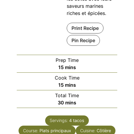
saveurs marines
riches et épicées.
Print Recipe
Pin Recipe
Prep Time
minutes
15
mins
Cook Time
minutes
15
mins
Total Time
minutes
30
mins
Servings:
4
tacos
Course:
Plats principaux
Cuisine:
Côtière