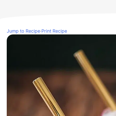
Jump to Recipe
·
Print Recipe