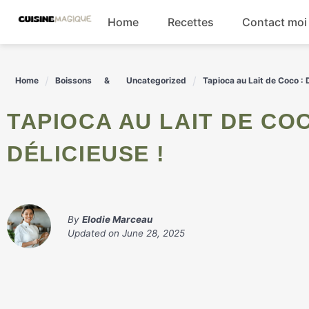
Skip
Home
Recettes
Contact moi
to
content
Boissons
Home
Boissons
Uncategorized
Tapioca au Lait de Coco : 
Entrées
TAPIOCA AU LAIT DE COCO : DÉCOUVREZ LA RECETTE
Salades
DÉLICIEUSE !
Plats principaux
By
Elodie Marceau
Updated on
June 28, 2025