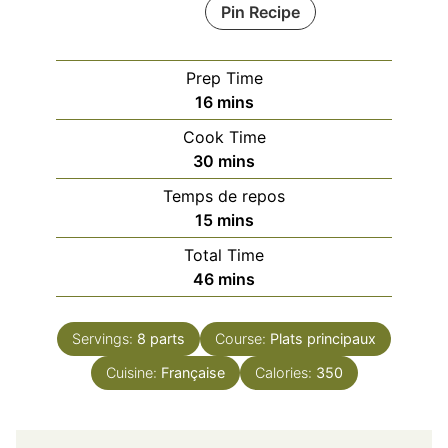
Pin Recipe
Prep Time
minutes
16
mins
Cook Time
minutes
30
mins
Temps de repos
minutes
15
mins
Total Time
minutes
46
mins
Servings:
8
parts
Course:
Plats principaux
Cuisine:
Française
Calories:
350