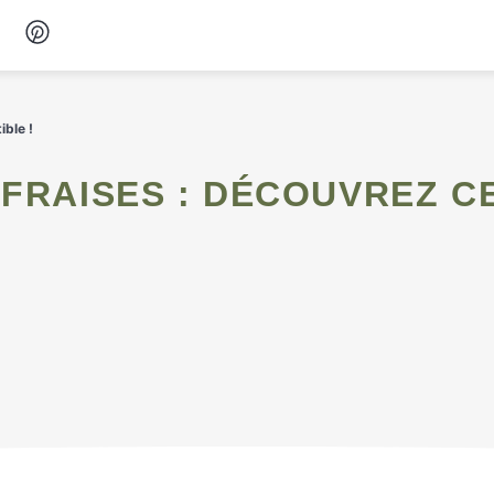
Desserts
ible !
Petit-déjeuner
Snacks
Soupes