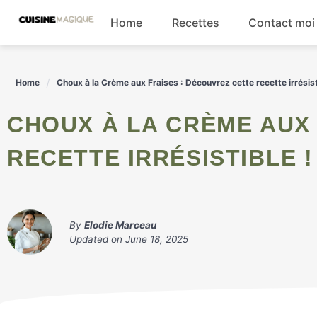
Skip
Home
Recettes
Contact moi
to
content
Boissons
Home
Choux à la Crème aux Fraises : Découvrez cette recette irrésist
Entrées
CHOUX À LA CRÈME AUX FRAISES : DÉCOUVREZ CETTE
Salades
RECETTE IRRÉSISTIBLE !
Plats principaux
By
Elodie Marceau
Updated on
June 18, 2025