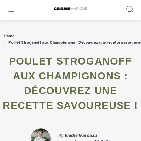
Skip
to
content
Home
Poulet Stroganoff aux Champignons : Découvrez une recette savoureuse
POULET STROGANOFF
AUX CHAMPIGNONS :
DÉCOUVREZ UNE
RECETTE SAVOUREUSE !
By
Elodie Marceau