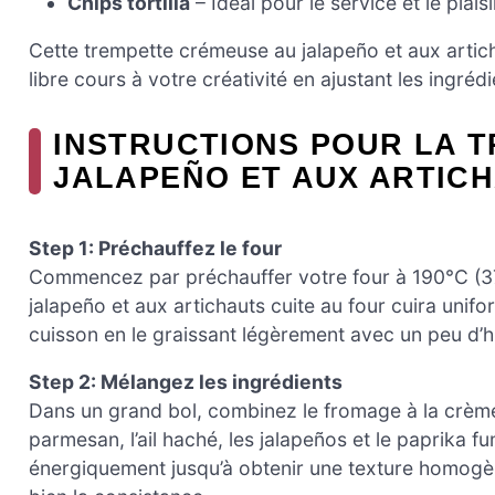
Chips tortilla
– Idéal pour le service et le plaisi
Cette trempette crémeuse au jalapeño et aux articha
libre cours à votre créativité en ajustant les ingréd
INSTRUCTIONS POUR LA 
JALAPEÑO ET AUX ARTICH
Step 1: Préchauffez le four
Commencez par préchauffer votre four à 190°C (37
jalapeño et aux artichauts cuite au four cuira un
cuisson en le graissant légèrement avec un peu d’hu
Step 2: Mélangez les ingrédients
Dans un grand bol, combinez le fromage à la crème 
parmesan, l’ail haché, les jalapeños et le paprika
énergiquement jusqu’à obtenir une texture homogèn