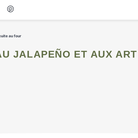
Desserts
uite au four
Petit-déjeuner
Snacks
Soupes