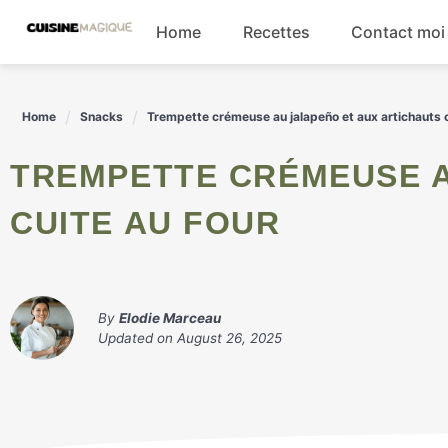
Skip
Home
Recettes
Contact moi
to
content
Boissons
Home
Snacks
Trempette crémeuse au jalapeño et aux artichauts c
Entrées
TREMPETTE CRÉMEUSE AU JALAPEÑO ET AUX ARTICHAUTS
Salades
CUITE AU FOUR
Plats principaux
By
Elodie Marceau
Updated on
August 26, 2025