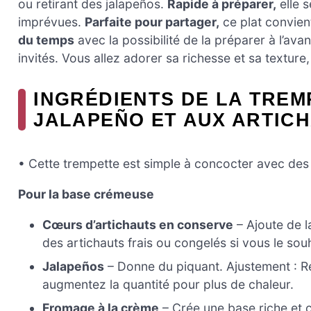
ou retirant des jalapeños.
Rapide à préparer,
elle s
imprévues.
Parfaite pour partager,
ce plat convient
du temps
avec la possibilité de la préparer à l’ava
invités. Vous allez adorer sa richesse et sa texture
INGRÉDIENTS DE LA TRE
JALAPEÑO ET AUX ARTICH
• Cette trempette est simple à concocter avec des 
Pour la base crémeuse
Cœurs d’artichauts en conserve
– Ajoute de l
des artichauts frais ou congelés si vous le sou
Jalapeños
– Donne du piquant. Ajustement : Re
augmentez la quantité pour plus de chaleur.
Fromage à la crème
– Crée une base riche et 