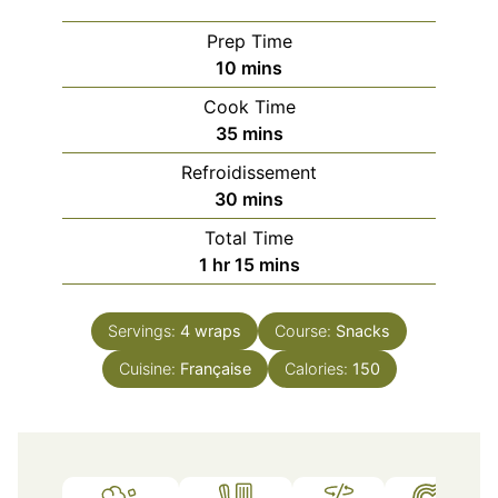
Prep Time
minutes
10
mins
Cook Time
minutes
35
mins
Refroidissement
minutes
30
mins
Total Time
hour
minutes
1
hr
15
mins
Servings:
4
wraps
Course:
Snacks
Cuisine:
Française
Calories:
150