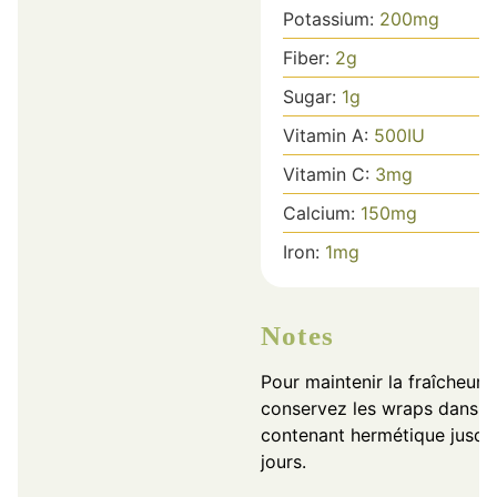
Potassium:
200
mg
Fiber:
2
g
Sugar:
1
g
Vitamin A:
500
IU
Vitamin C:
3
mg
Calcium:
150
mg
Iron:
1
mg
Notes
Pour maintenir la fraîcheur,
conservez les wraps dans u
contenant hermétique jusqu
jours.