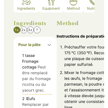
Ingredients
Equipment
Method
Nutrition
Ingredients
Method
1x
2x
3x
?
Instructions de préparatio
Pour la pâte
Préchauffer votre four 
175 °C (350 °F). Recouvr
1
tasse
une plaque de cuisson 
Fromage
papier sulfurisé.
cottage
Peut
Mixer le fromage cotta
être remplacé
les œufs, le fromage
par du fromage
parmesan, la poudre d'a
ricotta ou du
et l'assaisonnement ital
yaourt grec.
à vitesse élevée jusqu'à
2
Œufs
obtenir une consistance
Remplacer par
lisse.