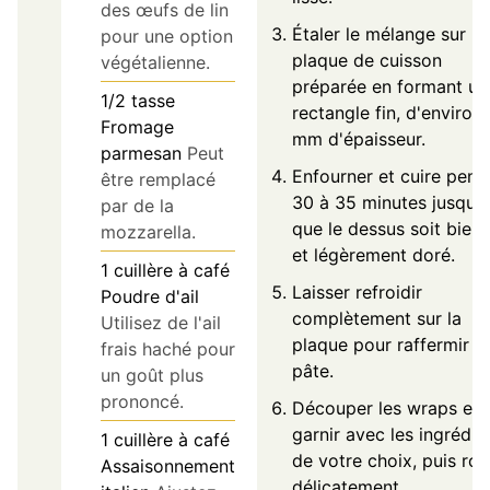
des œufs de lin
Étaler le mélange sur la
pour une option
plaque de cuisson
végétalienne.
préparée en formant un
1/2
tasse
rectangle fin, d'environ
Fromage
mm d'épaisseur.
parmesan
Peut
Enfourner et cuire pend
être remplacé
30 à 35 minutes jusqu'à
par de la
que le dessus soit bien 
mozzarella.
et légèrement doré.
1
cuillère à café
Laisser refroidir
Poudre d'ail
complètement sur la
Utilisez de l'ail
plaque pour raffermir la
frais haché pour
pâte.
un goût plus
prononcé.
Découper les wraps et
garnir avec les ingrédie
1
cuillère à café
de votre choix, puis rou
Assaisonnement
délicatement.