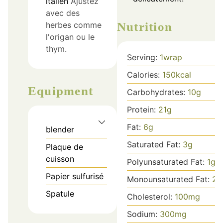
italien
Ajustez
avec des
Nutrition
herbes comme
l'origan ou le
thym.
Serving:
1
wrap
Calories:
150
kcal
Equipment
Carbohydrates:
10
g
Protein:
21
g
Fat:
6
g
blender
Saturated Fat:
3
g
Plaque de
cuisson
Polyunsaturated Fat:
1
g
Papier sulfurisé
Monounsaturated Fat:
2
g
Spatule
Cholesterol:
100
mg
Sodium:
300
mg